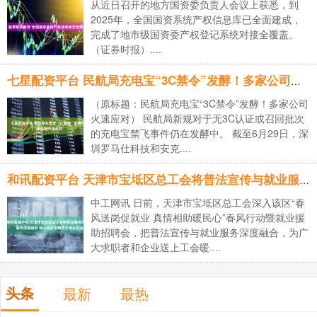
从近日召开的地方国资委负责人会议上获悉，到
2025年，全国国资系统产权信息库已全面建成，
完成了地市级国资委产权登记系统对接全覆盖。
（证券时报）....
七星配资平台 民航局充电宝“3C禁令”发酵！多家公司火速应对
（原标题：民航局充电宝“3C禁令”发酵！多家公司
火速应对） 民航局新规对于无3C认证或召回批次
的充电宝禁飞事件仍在发酵中。 截至6月29日，深
圳罗马仕科技和安克....
和讯配资平台 天津市宝坻区总工会将普法宣传与就业服务深度融合&#32;精心维护招聘双方合法权益
中工网讯 日前，天津市宝坻区总工会深入该区“春
风送岗促就业 真情相助暖民心”春风行动暨就业援
助招聘会，把普法宣传与就业服务深度融合，为广
大求职者和企业送上工会暖....
头条
最新
最热