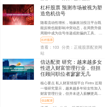
杠杆股票 预测市场被视为塑
造危机信号
随着流动性增长，地缘政治投注平台既
能反映也能影响冲突动态，在局势升级
周期中成为信号传递或欺骗的工具。 海
量资讯、精准解读，尽在新浪财经APP
杠杆股票
责任编辑：张俊 S....
查看：
103
分类：
正规股票配资网
站
信达配资 研究：越来越多女
性进入财富管理行业，但担
任顾问职位者寥寥无几
核心要点 私人财富情报平台 Fintrx 近期
一项研究显示，越来越多年轻女性加入
财富管理行业，但并未进入薪酬更高、
更易晋升至管理层的岗位。在财富管理
信达配资
机构 20 ....