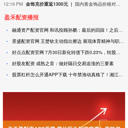
12:19 PM
金饰克价重返1300元
国内黄金饰品价格对比显示，国内多家品牌足金饰品价格重返1300元，其中周生生足金饰品报1315元/克，周大福报价1308元/克，老庙黄金报价1310元/克。
盈禾配资播报
融通资产配资官网 和讯投顾孙鹏：最后的回踩！之后变盘向上收阳
景盛配资官网 王楚钦主动指出擦边 展现体育精神与职业风范
好点点配资官网 7月30日新化转债下跌0.23%，转股溢价率
好股友配资 成熟之音：做好隔日交易追涨的三要素
股票杠杆怎么开通APP下载 十年禁渔动真格了！湘江惊现百斤巨