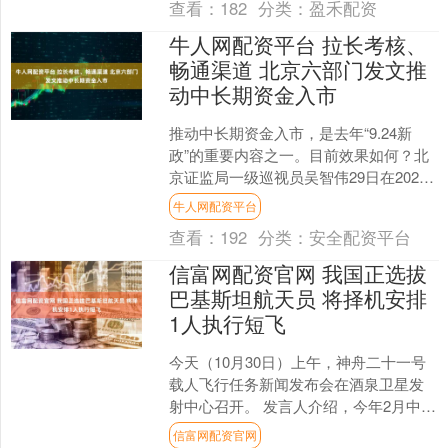
查看：
182
分类：
盈禾配资
牛人网配资平台 拉长考核、
畅通渠道 北京六部门发文推
动中长期资金入市
推动中长期资金入市，是去年“9.24新
政”的重要内容之一。目前效果如何？北
京证监局一级巡视员吴智伟29日在2025
金融街论坛年会上介绍了北京地区的进
牛人网配资平台
展情况。 他....
查看：
192
分类：
安全配资平台
信富网配资官网 我国正选拔
巴基斯坦航天员 将择机安排
1人执行短飞
今天（10月30日）上午，神舟二十一号
载人飞行任务新闻发布会在酒泉卫星发
射中心召开。 发言人介绍，今年2月中巴
双方签署合作协议后，正式启动了巴基
信富网配资官网