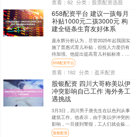
查看：
82
分类：
股票配资选股
658配资平台 建议一孩每月
补贴1000元二孩3000元 构
建全链条生育友好体系
庞永辉分析认为，尽管2025年起我国实
施了普惠式育儿补贴，但投入力度仍有
待加强。他提出提高育儿补贴标准，覆
盖全成长周期，建议调整补贴政策，给
658配资平台
予一孩每月1000元....
查看：
182
分类：
盈禾配资
股银配资 四川大哥称美以伊
冲突影响自己工作 海外务工
遇挑战
3月3日，四川男子唐先生在以色列从事
建筑工作。他表示，由于美以伊冲突的
影响，一旦接到警报，工人们就会躲到
地下避难所。 唐先生透露，他的月收入
股银配资