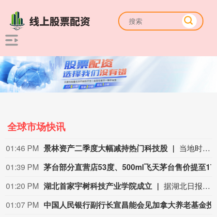
全球市场快讯
01:46 PM
景林资产二季度大幅减持热门科技股
当地时间8月7日，知名千亿级私募景林资产披露2026年二季度末最新美股持仓（13F）。二季度，景林资产清仓英伟达、META等热门科技股，大幅减持英特尔、网易、谷歌等标的；景林资产在二季度末的美股持仓市值从38.8亿美元大幅下降至21.9亿美元，降幅达43%。在大幅收缩多只原有持仓的同时，景林资产也对部分半导体产业链公司进行了布局，包括近期业绩超预期的美国光模块制造商AAOI（应用光电）。
01:39 PM
茅台部分直营店53
01:20 PM
湖北首家宇树科技产业学院成立
据湖北日报，8月7日，湖北省首家宇树科技产业学院在长江工程职业技术学院成立。据悉，“宇树科技产业学院”由宇树科技股份有限公司与长江工程职业技术学院共建，实行“企业专家任院长、校内教授任执行副院长”双院长制管理架构，聚焦机器人调试、运维、技术支持等市场紧缺岗位，精准培育紧缺人才。
01:07 PM
中国人民银行副行长宣昌能会见加