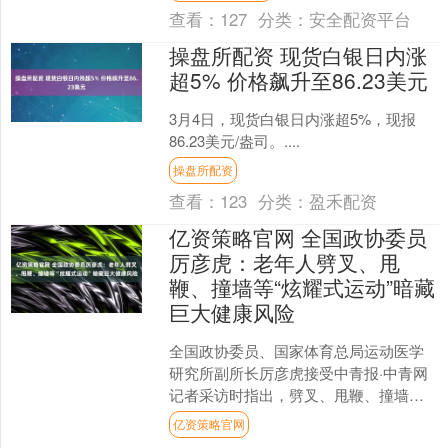
们基于人道主义情怀选择....
查看：
127
分类：
安全配资平台
操盘所配资 现货白银日内涨
超5% 价格飙升至86.23美元
3月4日，现货白银日内涨超5%，现报
86.23美元/盎司。....
操盘所配资
查看：
123
分类：
盈禾配资
亿资策略官网 全国政协委员
厉彦虎：老年人劈叉、甩
鞭、撞墙等“炫耀式运动”暗藏
巨大健康风险
全国政协委员、国家体育总局运动医学
研究所副所长厉彦虎接受中青报·中青网
记者采访时指出，劈叉、甩鞭、撞墙、
绕圈，甚至将头部吊在树上转圈等动
亿资策略官网
作，是典型的“炫耀式运动....