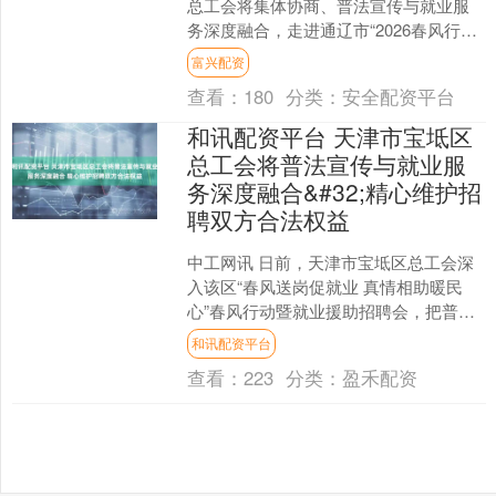
总工会将集体协商、普法宣传与就业服
务深度融合，走进通辽市“2026春风行动
暨就业援助季”专场招聘会现场，设立咨
富兴配资
询台，精准....
查看：
180
分类：
安全配资平台
和讯配资平台 天津市宝坻区
总工会将普法宣传与就业服
务深度融合&#32;精心维护招
聘双方合法权益
中工网讯 日前，天津市宝坻区总工会深
入该区“春风送岗促就业 真情相助暖民
心”春风行动暨就业援助招聘会，把普法
宣传与就业服务深度融合，为广大求职
和讯配资平台
者和企业送上工会暖....
查看：
223
分类：
盈禾配资