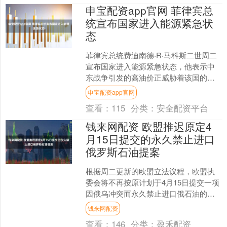
申宝配资app官网 菲律宾总
统宣布国家进入能源紧急状
态
菲律宾总统费迪南德·R·马科斯二世周二
宣布国家进入能源紧急状态，他表示中
东战争引发的高油价正威胁着该国的能
源安全。 菲律宾90%的石油从中东进
申宝配资app官网
口，使其成为最容易....
查看：
115
分类：
安全配资平台
钱来网配资 欧盟推迟原定4
月15日提交的永久禁止进口
俄罗斯石油提案
根据周二更新的欧盟立法议程，欧盟执
委会将不再按原计划于4月15日提交一项
因俄乌冲突而永久禁止进口俄石油的法
律提案。 不过，一名欧盟官员表示，该
钱来网配资
提案并未取消，仍将....
查看：
146
分类：
盈禾配资