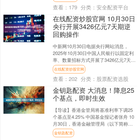
奇人物的突然死亡，震惊了整....
查看：
179
分类：
安全配资平台
在线配资炒股官网 10月30日
央行开展3426亿元7天期逆
回购操作
中新网10月30日电据央行网站消息，
2025年10月30日中国人民银行以固定利
率、数量招标方式开展了3426亿元7天期
逆回购操作。具体情况如下： 图源：央
在线配资炒股官网
行网站....
查看：
202
分类：
股票配资选股
金钥匙配资 大消息！降息25
个基点，即时生效
【导读】香港金管局将基准利率下调25
个基点至4.25% 中国基金报记者张舟 10
月30日，香港金融管理局（以下简称香
港金管局）将基准利率下调25个基点至
金钥匙配资
4.25....