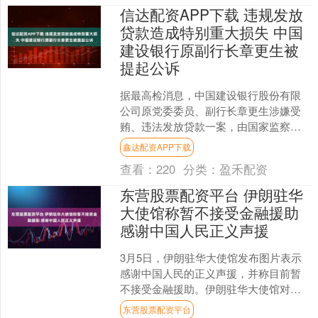
信达配资APP下载 违规发放
贷款造成特别重大损失 中国
建设银行原副行长章更生被
提起公诉
据最高检消息，中国建设银行股份有限
公司原党委委员、副行长章更生涉嫌受
贿、违法发放贷款一案，由国家监察委
员会调查终结，经最高人民检察院指
鑫达配资APP下载
定，由山东省淄博市人民检察....
查看：
220
分类：
盈禾配资
东营股票配资平台 伊朗驻华
大使馆称暂不接受金融援助
感谢中国人民正义声援
3月5日，伊朗驻华大使馆发布图片表示
感谢中国人民的正义声援，并称目前暂
不接受金融援助。伊朗驻华大使馆对文
明、正义的中国人民深表谢意，感谢他
东营股票配资平台