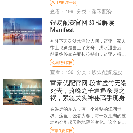
米升网配资平台
都是有一把能够打出成吨伤....
查看：
199
分类：
盈禾配资
银易配资官网 终极解读
Manifest
神降下天罚洪水淹没人间，诺亚一家人
带上飞禽走兽上了方舟，洪水退去后，
船最终停靠在亚拉拉特山，诺亚才得以
幸免。 诺亚记下自己在船上呆了370天。
银易配资官网
实际上这只是他和他....
查看：
136
分类：
股票配资选股
富豪优配官网 段誉虚竹无端
死去，萧峰之子遭遇杀身之
祸，紧急关头神秘高手现身
在遥远的东方，有一个神秘的江湖世
界。这里，强者为尊，每一次江湖的波
动都会引起天翻地覆的变化。这个充满
剑光和杀气的江湖，段誉和虚竹两位传
富豪优配官网