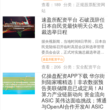
斯坦航天员的选拔....
查看：
189
分类：
正规股票配资网
站
速盈所配资平台 石破茂辞任
日本自民党最快明天公布总
裁选举日程
据央视新闻，当地时间8日早间，日本自
民党陆续召开临时高层会议和选举管理
委员会会议，正式对实施总裁选举进行
讨论。选举的具体日程及形式或最快于
速盈所配资平台
明天公布。当地时间7日....
查看：
206
分类：
安全配资平台
亿操盘配资APP下载 华尔街
到陆家嘴精选丨非农数据预
告美联储降息已成定局！AI
算力产业链新动向 资金流向
ASIC 英伟达面临挑战；博通
与OpenAI合作开发AI ASIC