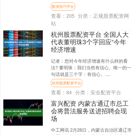
全球能源的“心脏瓣膜”，还承载着约30%
配资技巧平台
的海运石油贸易，日....
查看：
205
分类：
正规股票配资网
站
杭州股票配资平台 全国人大
代表董明珠3个字回应“今年
经济增速
记者：您对今年经济增速有什么样的看
法? 董明珠：我们当然有信心。唯一的一
句话就是三个字：有信心。....
杭州股票配资平台
查看：
84
分类：
安全配资平台
富兴配资 内蒙古通辽市总工
会将普法服务送进招聘会现
场
中工网讯 2月28日，内蒙古自治区通辽市