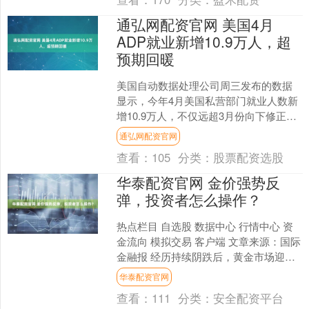
通弘网配资官网 美国4月
ADP就业新增10.9万人，超
预期回暖
美国自动数据处理公司周三发布的数据
显示，今年4月美国私营部门就业人数新
增10.9万人，不仅远超3月份向下修正后
的6.1万人，也高于市场预期的8.4万人，
通弘网配资官网
创下一年....
查看：
105
分类：
股票配资选股
华泰配资官网 金价强势反
弹，投资者怎么操作？
热点栏目 自选股 数据中心 行情中心 资
金流向 模拟交易 客户端 文章来源：国际
金融报 经历持续阴跌后，黄金市场迎来
一轮强势反弹行情。 5月6日，国际金价
华泰配资官网
短暂震....
查看：
111
分类：
安全配资平台