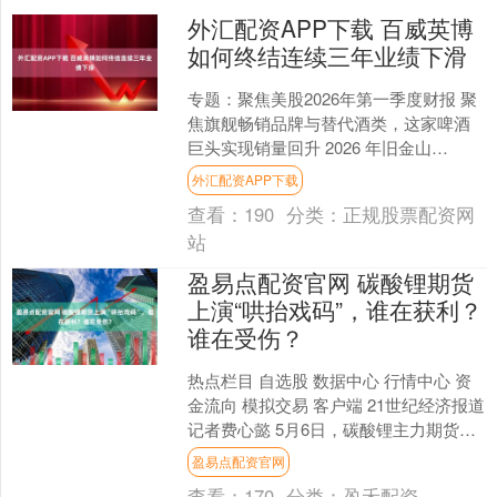
外汇配资APP下载 百威英博
如何终结连续三年业绩下滑
专题：聚焦美股2026年第一季度财报 聚
焦旗舰畅销品牌与替代酒类，这家啤酒
巨头实现销量回升 2026 年旧金山
HumanX 大会舞台上，百威英博全球首
外汇配资APP下载
席营销官....
查看：
190
分类：
正规股票配资网
站
盈易点配资官网 碳酸锂期货
上演“哄抬戏码”，谁在获利？
谁在受伤？
热点栏目 自选股 数据中心 行情中心 资
金流向 模拟交易 客户端 21世纪经济报道
记者费心懿 5月6日，碳酸锂主力期货继
续强势上涨，盘中涨超7%，达19.94万....
盈易点配资官网
查看：
170
分类：
盈禾配资