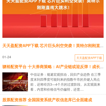
天天盈配资APP下载 芯片巨头利空突袭！英特尔刚刚直线大跳水！
01-24
天天盈配资APP下载
驷裕配资平台 十大券商策略：AI产业链或迎反弹！成长科技是否迎来新一轮行情？
中信证券：规避宏观扰动，回归产业趋势 在三季
度末到四季度可能到来的指数牛市的关键入局点
前，还将经历3—4个月的过渡阶段。从宏观面来
看，内需和价格信号仍偏弱，还需....
股票配资推荐 全国国资系统产权信息库已全面建成