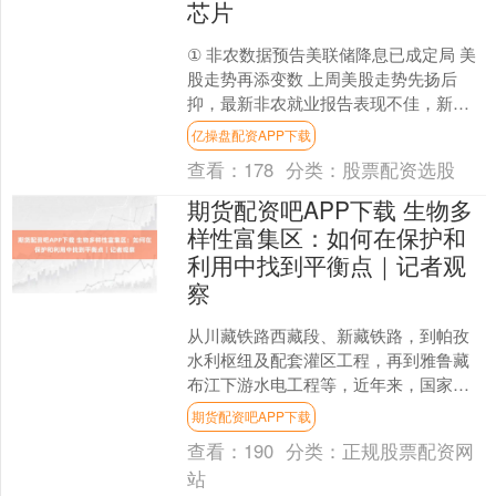
芯片
① 非农数据预告美联储降息已成定局 美
股走势再添变数 上周美股走势先扬后
抑，最新非农就业报告表现不佳，新增
就业岗位仅2.2万个，失业率升至近四年
亿操盘配资APP下载
最高点。这进一步....
查看：
178
分类：
股票配资选股
期货配资吧APP下载 生物多
样性富集区：如何在保护和
利用中找到平衡点｜记者观
察
从川藏铁路西藏段、新藏铁路，到帕孜
水利枢纽及配套灌区工程，再到雅鲁藏
布江下游水电工程等，近年来，国家在
西藏布局了一系列重大建设工程。 这些
期货配资吧APP下载
重大工程对于促进区域经....
查看：
190
分类：
正规股票配资网
站