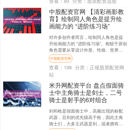
查看：
89
分类：
股票配资选股
中股配资官网 【清彩画影教
育】绘制同人角色是提升绘
画能力的 “进阶练习场”
对许多创作者而言，绘制同人角色是提
升绘画能力的 “进阶练习场”。相较于原创
角色需要从零设计外形、性格、世界
观，同人角色有着明确的 “人设锚点”——
中股配资官网
比如《海贼王....
查看：
198
分类：
正规股票配资网
站
米升网配资平台 盘点假面骑
士中主角骑士是剑士，二号
骑士是射手的6对组合
剑和枪是假面骑士中，高频出现的标配
武器，且剑的优先级高于枪，因此主角
骑士们，大多主武器是剑，或者拥有一
个擅长用剑的派生形态，二骑们大多也