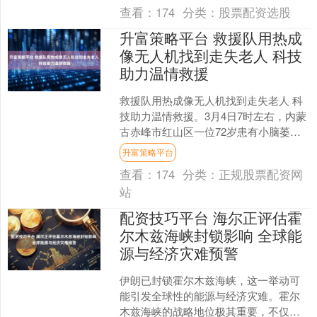
接近4万元，工资每月....
查看：
174
分类：
股票配资选股
升富策略平台 救援队用热成
像无人机找到走失老人 科技
助力温情救援
救援队用热成像无人机找到走失老人 科
技助力温情救援。3月4日7时左右，内蒙
古赤峰市红山区一位72岁患有小脑萎缩
的老人于前一日21时59分从家中外出后
升富策略平台
失联。家属彻....
查看：
174
分类：
正规股票配资网
站
配资技巧平台 海尔正评估霍
尔木兹海峡封锁影响 全球能
源与经济灾难预警
伊朗已封锁霍尔木兹海峡，这一举动可
能引发全球性的能源与经济灾难。霍尔
木兹海峡的战略地位极其重要，不仅是